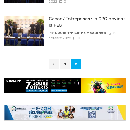
2022
0
Gabon/Entreprises : la CPG devient
la FEG
Par
LOUIS-PHILIPPE MBADINGA
10
octobre 2022
0
Navigation
1
2
des
articles