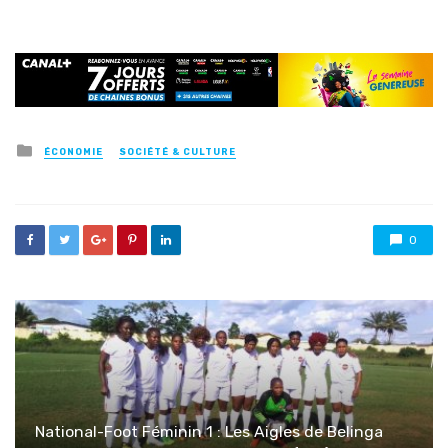
Posted
ÉCONOMIE
SOCIÉTÉ & CULTURE
in
0
National-Foot Féminin 1 : Les Aigles de Belinga