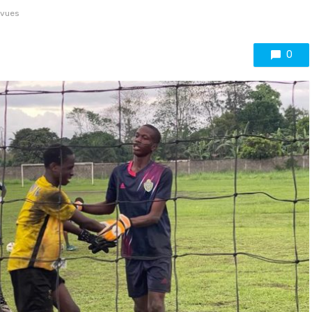
 vues
0