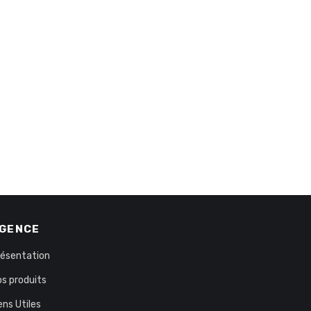
GENCE
résentation
s produits
ens Utiles