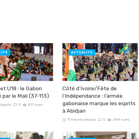
LITÉ
ACTUALITÉ
et U18 : le Gabon
Côté d’Ivoire/Fête de
 par le Mali (37-113)
l’Indépendance : l’armée
gabonaise marque les esprits
 depuis
0
411 vues
à Abidjan
11 heures depuis
0
344 vues