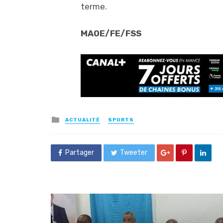
terme.
MAOE/FE/FSS
Posted
ACTUALITÉ
SPORTS
in
Partager
Tweeter