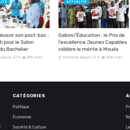
LITÉ
ACTUALITÉ
ussir son post-bac :
Gabon/Éducation : le Prix de
ti pour le Salon
l’excellence Jeunes Capables
 du Bachelier
célèbre le mérite à Mouila
 depuis
0
280 vues
14 heures depuis
0
308 vues
CATÉGORIES
A
Politique
P
Économie
No
x
Société & Culture
Li