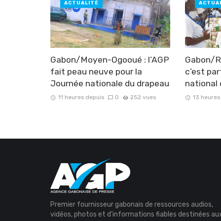
ACTUALITÉ
ACTUA
Gabon/Moyen-Ogooué : l’AGP
Gabon/Ré
fait peau neuve pour la
c’est par
Journée nationale du drapeau
national
11 heures depuis
0
252 vues
13 heures
Premier fournisseur gabonais de ressources audios,
vidéos, photos et d’informations fiables destinées au