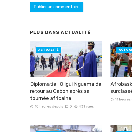
PLUS DANS
ACTUALITÉ
ACTUALITÉ
ACTUA
Diplomatie : Oligui Nguema de
Afrobask
retour au Gabon après sa
surclassé
tournée africaine
11 heures
10 heures depuis
0
431 vues