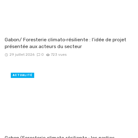
Gabon/ Foresterie climato‑résiliente : l’idée de projet
présentée aux acteurs du secteur
29 juillet 2026
0
723 vues
ACTUALITÉ
Gabon/Foresterie climato‑résiliente : les parties