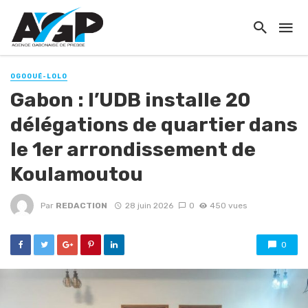
OGOOUÉ-LOLO
Gabon : l’UDB installe 20
délégations de quartier dans
le 1er arrondissement de
Koulamoutou
Par
REDACTION
28 juin 2026
0
450 vues
0