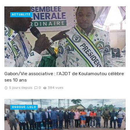
ACTUALITÉ
Gabon/Vie associative : l’AJDT de Koulamoutou célèbre
ses 10 ans
5 jours depuis
0
384 vues
OGOOUÉ-LOLO