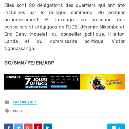
Elles sont 20 délégations des quartiers qui ont été
installées par le délégué communal du premier
arrondissement, M. Lekongo, en présence des
conseillers stratégiques de l’UDB, Jérémie Mikombo et
Éric Dany Mouelet, du conseiller politique, Hilarion
Landa et du commissaire politique, Victor
Ngouassanga.
GC/SMM/FE/EN/AGP
Posted
OGOOUÉ-LOLO
in
Tagged
UDB
with
0