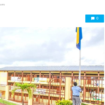
vues
0