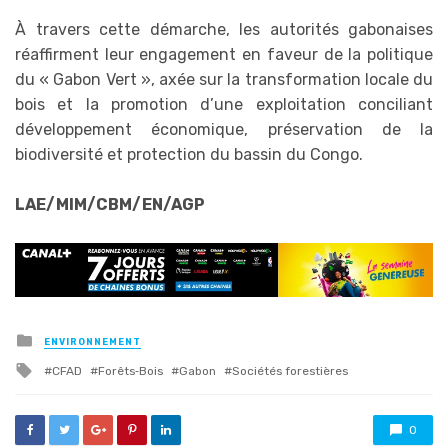
À travers cette démarche, les autorités gabonaises
réaffirment leur engagement en faveur de la politique
du « Gabon Vert », axée sur la transformation locale du
bois et la promotion d’une exploitation conciliant
développement économique, préservation de la
biodiversité et protection du bassin du Congo.
LAE/MIM/CBM/EN/AGP
Posted
ENVIRONNEMENT
in
Tagged
CFAD
Forêts‑Bois
Gabon
Sociétés forestières
with
0