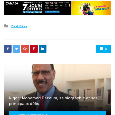
Posted
POLITIQUE
in
0
Niger : Mohamed Bazoum, sa biographie et ses
principaux défis