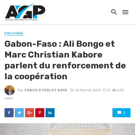
POLITIQUE
Gabon-Faso : Ali Bongo et
Marc Christian Kabore
parlent du renforcement de
la coopération
Par
FANCH STERLEY SAYA
26 février 2021
0
239
vues
0