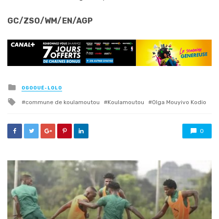
GC/ZSO/WM/EN/AGP
Posted
OGOOUÉ-LOLO
in
Tagged
commune de koulamoutou
Koulamoutou
Olga Mouyivo Kodio
with
0