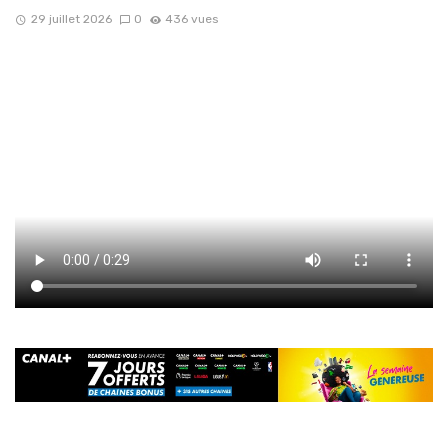
29 juillet 2026
0
436 vues