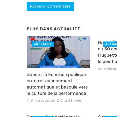
PLUS DANS
ACTUALITÉ
Gabon/ F
ACTUALITÉ
ACTUA
du 30 ao
Huguett
le point 
15 heures
Gabon : la Fonction publique
enterre l’avancement
automatique et bascule vers
la culture de la performance
3 heures depuis
0
281 vues
Gabon : c’est parti pour la
Gabon : 