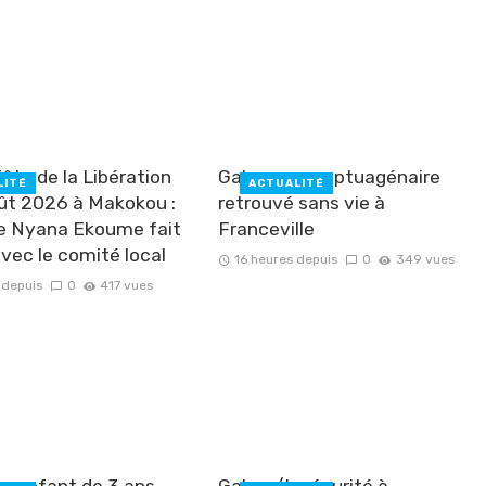
ête de la Libération
Gabon : un septuagénaire
LITÉ
ACTUALITÉ
ût 2026 à Makokou :
retrouvé sans vie à
e Nyana Ekoume fait
Franceville
avec le comité local
16 heures depuis
0
349 vues
 depuis
0
417 vues
un enfant de 3 ans
Gabon/Insécurité à