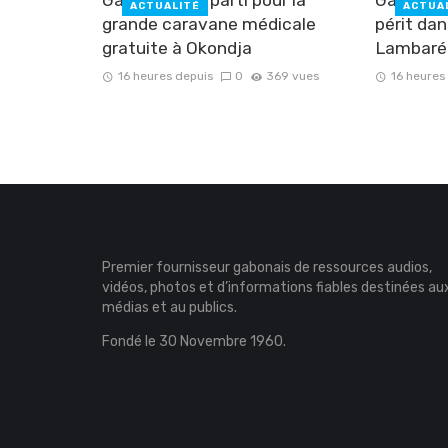
ACTUALITÉ
ACTUA
grande caravane médicale
périt dan
gratuite à Okondja
Lambaré
16 heures depuis
0
369 vues
16 heures
Premier fournisseur gabonais de ressources audios,
vidéos, photos et d’informations fiables destinées au
médias et au publics.
Fondé le 30 Novembre 1960.