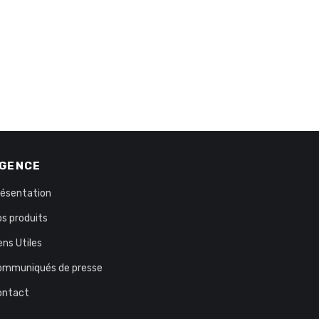
GENCE
résentation
s produits
ens Utiles
ommuniqués de presse
ontact