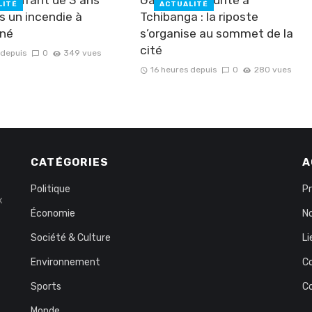
LITÉ
ACTUALITÉ
s un incendie à
Tchibanga : la riposte
né
s’organise au sommet de la
cité
 depuis
0
349 vues
16 heures depuis
0
280 vues
CATÉGORIES
A
Politique
P
x
Économie
No
Société & Culture
Li
Environnement
C
Sports
C
Monde