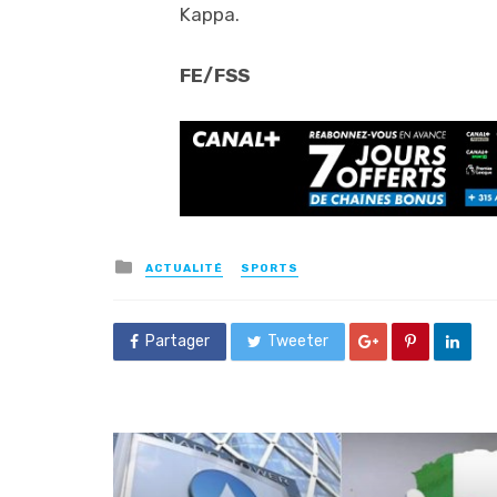
Kappa.
FE/FSS
Posted
ACTUALITÉ
SPORTS
in
Partager
Tweeter