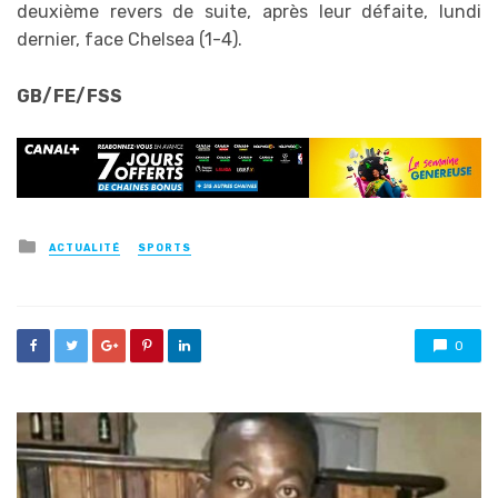
deuxième revers de suite, après leur défaite, lundi
dernier, face Chelsea (1-4).
GB/FE/FSS
Posted
ACTUALITÉ
SPORTS
in
0