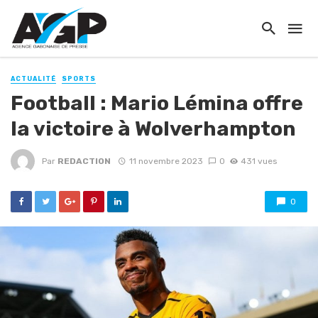
ACTUALITÉ
SPORTS
Football : Mario Lémina offre
la victoire à Wolverhampton
Par
REDACTION
11 novembre 2023
0
431 vues
0