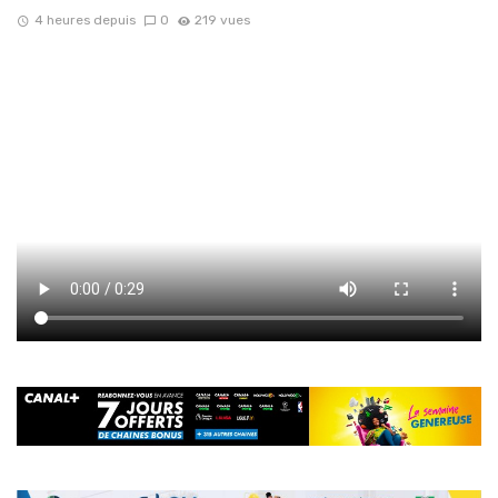
4 heures depuis
0
219 vues