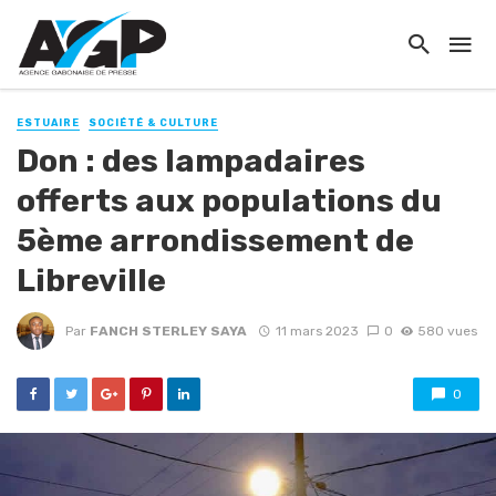
ESTUAIRE
SOCIÉTÉ & CULTURE
Don : des lampadaires
offerts aux populations du
5ème arrondissement de
Libreville
Par
FANCH STERLEY SAYA
11 mars 2023
0
580 vues
0