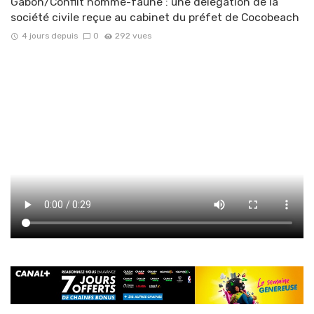
Gabon/Conflit homme-faune : une délégation de la
société civile reçue au cabinet du préfet de Cocobeach
4 jours depuis
0
292 vues