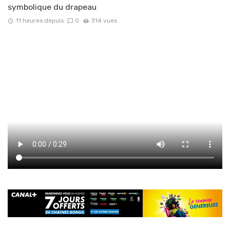
symbolique du drapeau
11 heures depuis
0
314 vues