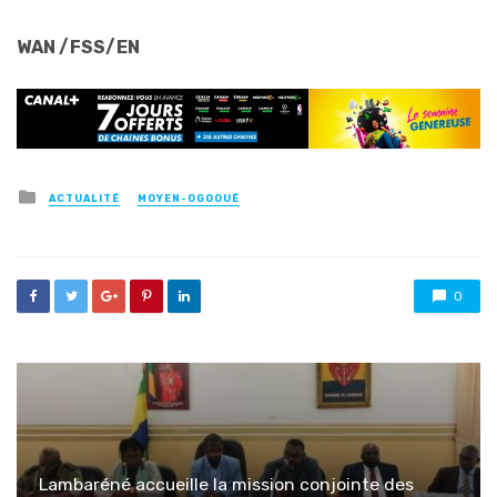
WAN /FSS/EN
Posted
ACTUALITÉ
MOYEN-OGOOUÉ
in
0
Lambaréné accueille la mission conjointe des