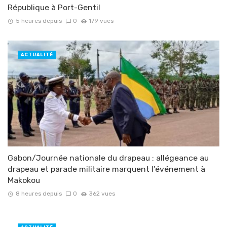
République à Port-Gentil
5 heures depuis
0
179 vues
ACTUALITÉ
Gabon/Journée nationale du drapeau : allégeance au
drapeau et parade militaire marquent l’événement à
Makokou
8 heures depuis
0
362 vues